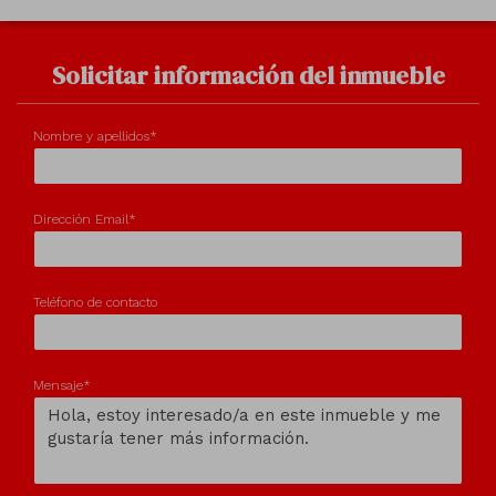
1
/7
Solicitar información del inmueble
Nombre y apellidos*
Dirección Email*
Teléfono de contacto
Mensaje*