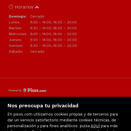
Horarios
Domingo:
Cerrado
Lunes:
9:30 – 14:00, 16:00 – 20:00
Martes:
9:30 – 14:00, 16:00 – 20:00
Miércoles:
9:30 – 14:00, 16:00 – 20:00
Jueves:
9:30 – 14:00, 16:00 – 20:00
Viernes:
9:30 – 14:00, 16:00 – 20:00
Sábado:
Cerrado
Nos preocupa tu privacidad
Aviso legal
En pisos.com utilizamos cookies propias y de terceros para
dar un servicio satisfactorio mediante cookies técnicas, de
Mapa Web
personalización y para fines analíticos. pulsa
AQUÍ
para más
Política de cookies