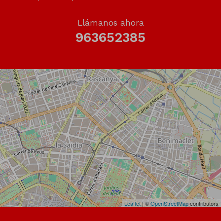
Llámanos ahora
963652385
Leaflet
| ©
OpenStreetMap
contributors