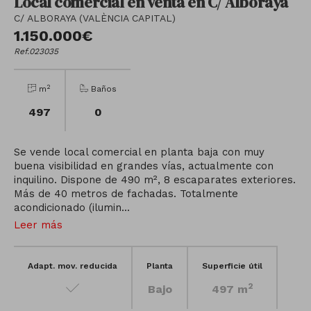
Local comercial en venta en C/ Alboraya
C/ ALBORAYA (VALÈNCIA CAPITAL)
1.150.000€
Ref.023035
2
m
Baños
497
0
Se vende local comercial en planta baja con muy
buena visibilidad en grandes vías, actualmente con
inquilino. Dispone de 490 m², 8 escaparates exteriores.
Más de 40 metros de fachadas. Totalmente
acondicionado (ilumin...
Leer más
Adapt. mov. reducida
Planta
Superficie útil
2
Bajo
497 m